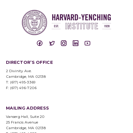
DIRECTOR’S OFFICE
2 Divinity Ave.
Cambridge, MA 02138
T: (617) 495-3369
F: (617) 496-7206
MAILING ADDRESS
Vanserg Hall, Suite 20
25 Francis Avenue
Cambridge, MA 02138